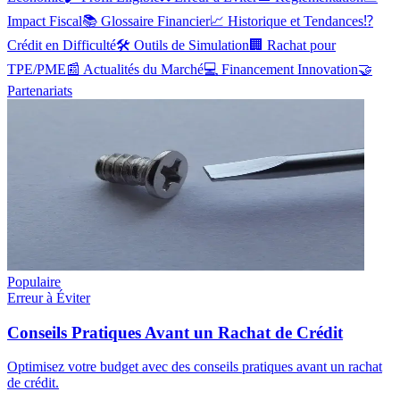
Impact Fiscal
📚
Glossaire Financier
📈
Historique et Tendances
⁉️
Crédit en Difficulté
🛠️
Outils de Simulation
🏢
Rachat pour
TPE/PME
📰
Actualités du Marché
💻
Financement Innovation
🤝
Partenariats
Populaire
Erreur à Éviter
Conseils Pratiques Avant un Rachat de Crédit
Optimisez votre budget avec des conseils pratiques avant un rachat
de crédit.