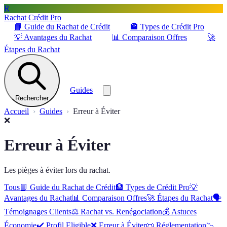
R
Rachat Crédit Pro
📘
Guide du Rachat de Crédit
🏦
Types de Crédit Pro
💡
Avantages du Rachat
📊
Comparaison Offres
🚀
Étapes du Rachat
Guides
Rechercher
Accueil
Guides
Erreur à Éviter
❌
Erreur à Éviter
Les pièges à éviter lors du rachat.
Tous
📘
Guide du Rachat de Crédit
🏦
Types de Crédit Pro
💡
Avantages du Rachat
📊
Comparaison Offres
🚀
Étapes du Rachat
🗣️
Témoignages Clients
⚖️
Rachat vs. Renégociation
💰
Astuces
Économie
✔️
Profil Eligible
❌
Erreur à Éviter
📜
Réglementation
📉