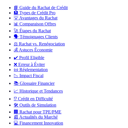
📘
Guide du Rachat de Crédit
🏦
Types de Crédit Pro
💡
Avantages du Rachat
📊
Comparaison Offres
🚀
Étapes du Rachat
🗣️
Témoignages Clients
⚖️
Rachat vs. Renégociation
💰
Astuces Économie
✔️
Profil Eligible
❌
Erreur à Éviter
📜
Réglementation
📉
Impact Fiscal
📚
Glossaire Financier
📈
Historique et Tendances
⁉️
Crédit en Difficulté
🛠️
Outils de Simulation
🏢
Rachat pour TPE/PME
📰
Actualités du Marché
💻
Financement Innovation