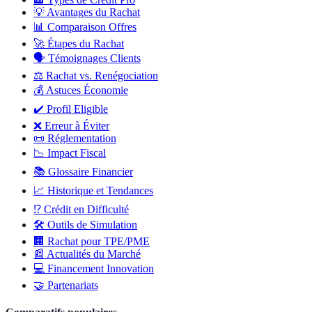
💡
Avantages du Rachat
📊
Comparaison Offres
🚀
Étapes du Rachat
🗣️
Témoignages Clients
⚖️
Rachat vs. Renégociation
💰
Astuces Économie
✔️
Profil Eligible
❌
Erreur à Éviter
📜
Réglementation
📉
Impact Fiscal
📚
Glossaire Financier
📈
Historique et Tendances
⁉️
Crédit en Difficulté
🛠️
Outils de Simulation
🏢
Rachat pour TPE/PME
📰
Actualités du Marché
💻
Financement Innovation
🤝
Partenariats