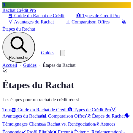
R
Rachat Crédit Pro
📘
Guide du Rachat de Crédit
🏦
Types de Crédit Pro
💡
Avantages du Rachat
📊
Comparaison Offres
🚀
Étapes du Rachat
Guides
Rechercher
Accueil
Guides
Étapes du Rachat
🚀
Étapes du Rachat
Les étapes pour un rachat de crédit réussi.
Tous
📘
Guide du Rachat de Crédit
🏦
Types de Crédit Pro
💡
Avantages du Rachat
📊
Comparaison Offres
🚀
Étapes du Rachat
🗣️
Témoignages Clients
⚖️
Rachat vs. Renégociation
💰
Astuces
Économie
✔️
Profil Eligible
❌
Erreur à Éviter
📜
Réglementation
📉