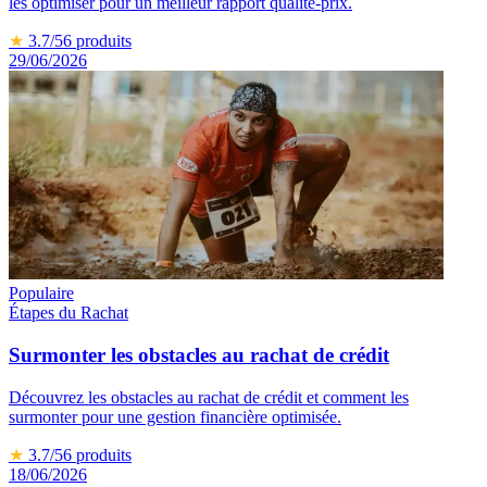
les optimiser pour un meilleur rapport qualité-prix.
★
3.7
/5
6
produits
29/06/2026
Populaire
Étapes du Rachat
Surmonter les obstacles au rachat de crédit
Découvrez les obstacles au rachat de crédit et comment les
surmonter pour une gestion financière optimisée.
★
3.7
/5
6
produits
18/06/2026