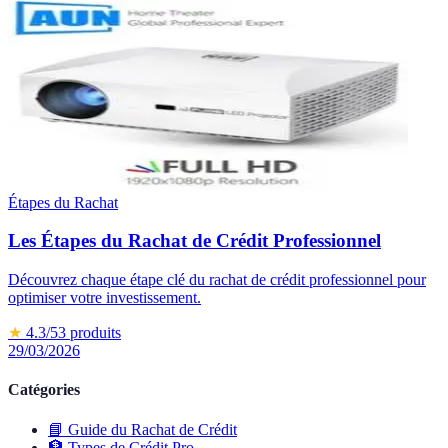
Étapes du Rachat
Les Étapes du Rachat de Crédit Professionnel
Découvrez chaque étape clé du rachat de crédit professionnel pour
optimiser votre investissement.
★
4.3
/5
3
produits
29/03/2026
Catégories
📘
Guide du Rachat de Crédit
🏦
Types de Crédit Pro