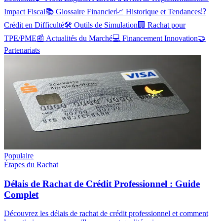
Impact Fiscal
📚
Glossaire Financier
📈
Historique et Tendances
⁉️
Crédit en Difficulté
🛠️
Outils de Simulation
🏢
Rachat pour
TPE/PME
📰
Actualités du Marché
💻
Financement Innovation
🤝
Partenariats
Populaire
Étapes du Rachat
Délais de Rachat de Crédit Professionnel : Guide
Complet
Découvrez les délais de rachat de crédit professionnel et comment