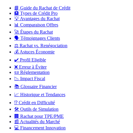
📘
Guide du Rachat de Crédit
🏦
Types de Crédit Pro
💡
Avantages du Rachat
📊
Comparaison Offres
🚀
Étapes du Rachat
🗣️
Témoignages Clients
⚖️
Rachat vs. Renégociation
💰
Astuces Économie
✔️
Profil Eligible
❌
Erreur à Éviter
📜
Réglementation
📉
Impact Fiscal
📚
Glossaire Financier
📈
Historique et Tendances
⁉️
Crédit en Difficulté
🛠️
Outils de Simulation
🏢
Rachat pour TPE/PME
📰
Actualités du Marché
💻
Financement Innovation