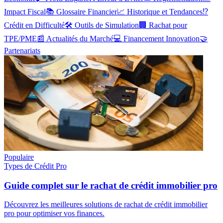
Impact Fiscal
📚
Glossaire Financier
📈
Historique et Tendances
⁉️
Crédit en Difficulté
🛠️
Outils de Simulation
🏢
Rachat pour
TPE/PME
📰
Actualités du Marché
💻
Financement Innovation
🤝
Partenariats
Populaire
Types de Crédit Pro
Guide complet sur le rachat de crédit immobilier pro
Découvrez les meilleures solutions de rachat de crédit immobilier
pro pour optimiser vos finances.