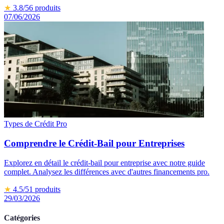
★
3.8
/5
6
produits
07/06/2026
Types de Crédit Pro
Comprendre le Crédit-Bail pour Entreprises
Explorez en détail le crédit-bail pour entreprise avec notre guide
complet. Analysez les différences avec d'autres financements pro.
★
4.5
/5
1
produits
29/03/2026
Catégories