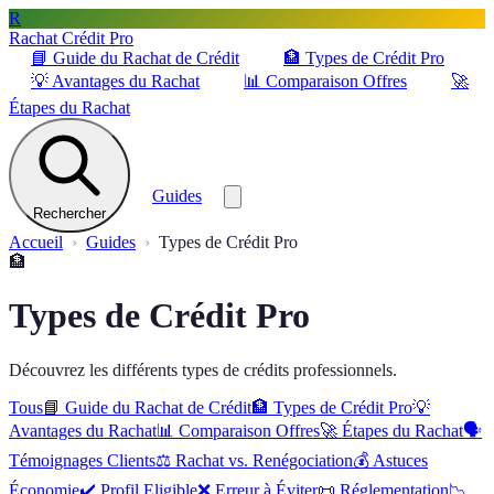
R
Rachat Crédit Pro
📘
Guide du Rachat de Crédit
🏦
Types de Crédit Pro
💡
Avantages du Rachat
📊
Comparaison Offres
🚀
Étapes du Rachat
Guides
Rechercher
Accueil
Guides
Types de Crédit Pro
🏦
Types de Crédit Pro
Découvrez les différents types de crédits professionnels.
Tous
📘
Guide du Rachat de Crédit
🏦
Types de Crédit Pro
💡
Avantages du Rachat
📊
Comparaison Offres
🚀
Étapes du Rachat
🗣️
Témoignages Clients
⚖️
Rachat vs. Renégociation
💰
Astuces
Économie
✔️
Profil Eligible
❌
Erreur à Éviter
📜
Réglementation
📉