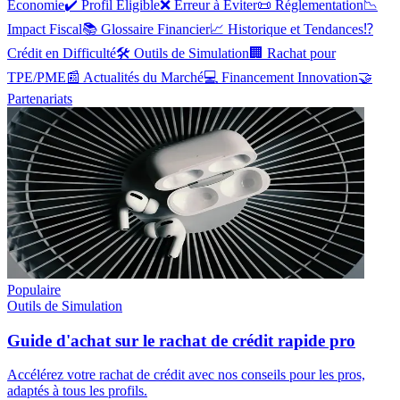
Économie
✔️
Profil Eligible
❌
Erreur à Éviter
📜
Réglementation
📉
Impact Fiscal
📚
Glossaire Financier
📈
Historique et Tendances
⁉️
Crédit en Difficulté
🛠️
Outils de Simulation
🏢
Rachat pour
TPE/PME
📰
Actualités du Marché
💻
Financement Innovation
🤝
Partenariats
Populaire
Outils de Simulation
Guide d'achat sur le rachat de crédit rapide pro
Accélérez votre rachat de crédit avec nos conseils pour les pros,
adaptés à tous les profils.