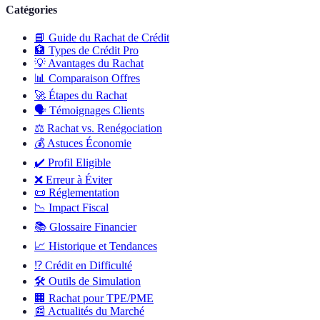
Catégories
📘
Guide du Rachat de Crédit
🏦
Types de Crédit Pro
💡
Avantages du Rachat
📊
Comparaison Offres
🚀
Étapes du Rachat
🗣️
Témoignages Clients
⚖️
Rachat vs. Renégociation
💰
Astuces Économie
✔️
Profil Eligible
❌
Erreur à Éviter
📜
Réglementation
📉
Impact Fiscal
📚
Glossaire Financier
📈
Historique et Tendances
⁉️
Crédit en Difficulté
🛠️
Outils de Simulation
🏢
Rachat pour TPE/PME
📰
Actualités du Marché