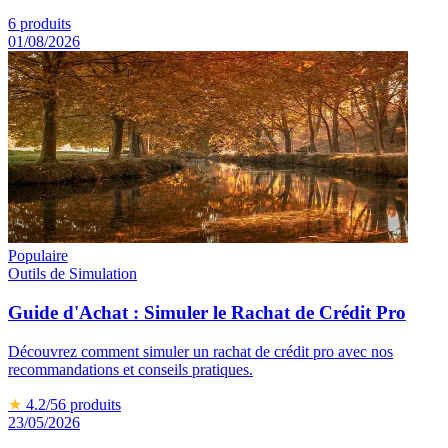
6
produits
01/08/2026
Populaire
Outils de Simulation
Guide d'Achat : Simuler le Rachat de Crédit Pro
Découvrez comment simuler un rachat de crédit pro avec nos
recommandations et conseils pratiques.
★
4.2
/5
6
produits
23/05/2026